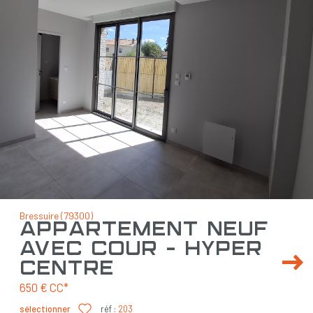
Bressuire (79300)
appartement neuf
avec cour - hyper
centre
650 €
CC*
sélectionner
réf :
203