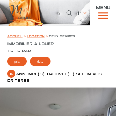
menu
Langue
Langue
fr
0
fr
Accueil
Accueil
Location
Deux sevres
Immobilier à louer
Trier par
prix
date
14
annonce(s) trouvée(s) selon vos
critères