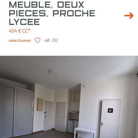
meublé, deux
pièces, proche
lycée
404 €
CC*
sélectionner
réf :
210