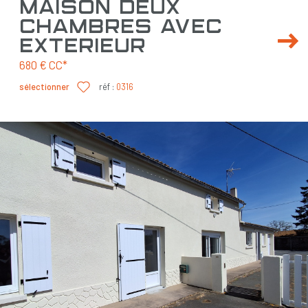
maison deux
chambres avec
extérieur
680 €
CC*
sélectionner
réf :
0316