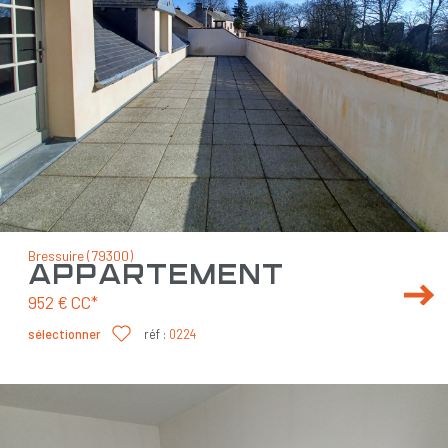
Bressuire (79300)
appartement
952 €
CC*
sélectionner
réf :
0224