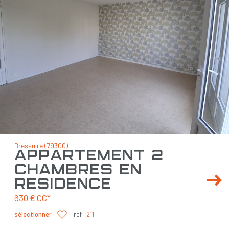
Bressuire (79300)
appartement 2
chambres en
résidence
630 €
CC*
sélectionner
réf :
211