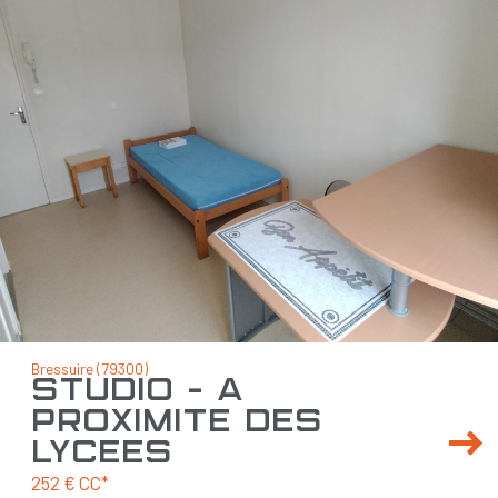
Bressuire (79300)
studio - à
proximité des
lycées
252 €
CC*