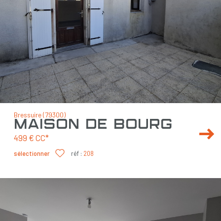
Bressuire (79300)
maison de bourg
499 €
CC*
sélectionner
réf :
208