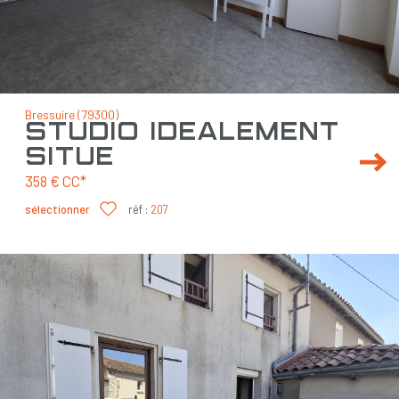
Bressuire (79300)
studio idéalement
situé
358 €
CC*
sélectionner
réf :
207