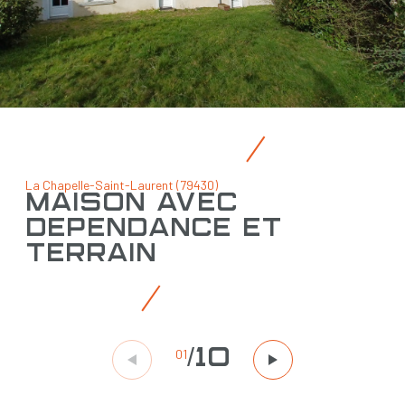
La Chapelle-Saint-Laurent (79430)
maison avec
dépendance et
terrain
01
/
10