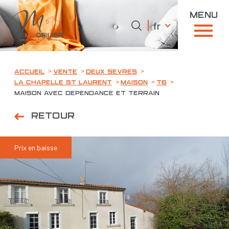
menu
Langue
Langue
fr
0
fr
Accueil
Accueil
Vente
Deux sevres
La chapelle st laurent
Maison
T6
Maison avec dependance et terrain
Retour
Prix en baisse