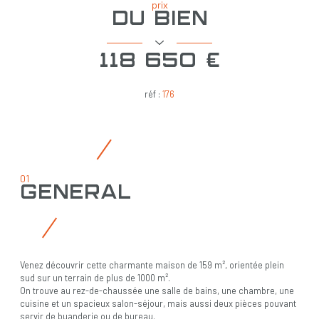
prix
du bien
118 650 €
réf :
176
01
général
Venez découvrir cette charmante maison de 159 m², orientée plein
sud sur un terrain de plus de 1000 m².
On trouve au rez-de-chaussée une salle de bains, une chambre, une
cuisine et un spacieux salon-séjour, mais aussi deux pièces pouvant
servir de buanderie ou de bureau.