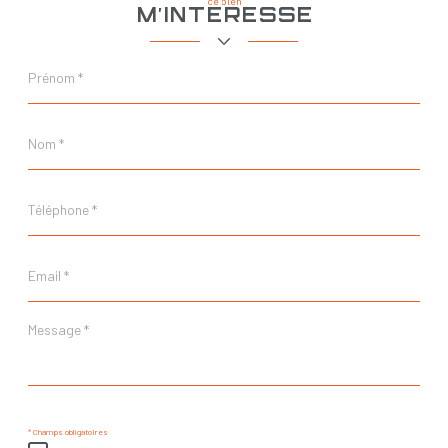
ce bien
m'intéresse
Prénom
*
Nom
*
Téléphone
*
Email
*
Message
*
* Champs obligatoires