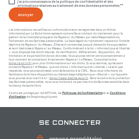
j'ai pris connaissance de la politique de confidentialité et des
informations relatives au traitement de mes données personnelles **
envoyer
Les informations recueillies sur ce formulaire sont enregistrées dans un fichier
informatisé par La Boite Immo agissant comme Sous-traitant du traitement pour la
gestion de la clientèle/prospects de l'Agence / du Réseau qui reste Responsable du
Traitement de vos Données personnelles. La base légale du traitement repose sur l'intérêt
légitime de l'Agence / du Réseau. Elles sont conservées jusqu'à demande de suppression
et sont destinées à l'Agence / au Réseau. Conformément à la loi « informatique et libertés
», vous disposez des droits d’accès, de rectification, d’effacement, d’opposition, de
limitation et de portabilité de vos données. Vous pouvez retirer votre consentement à
tout moment en contactant directement l’Agence / Le Réseau. Consultez le site
https://cnil.fr/fr
pour plus d’informations sur vos droits. Si vous estimez, après avoir
contacté l'Agence / le Réseau, que vos droits « Informatique et Libertés » ne sont pas
respectés, vous pouvez adresser une réclamation à la CNIL. Nous vous informons de
l’existence de la liste d'opposition au démarchage téléphonique « Bloctel », sur laquelle
vous pouvez vous inscrire ici :
https://www.bloctel.gouv.fr
. Dans le cadre de la protection
des Données personnelles, nous vous invitons à ne pas inscrire de Données sensibles dans
le champ de saisie libre.
Ce site est protégé par reCAPTCHA, les
Politiques de Confidentialité
et es
Conditions
d'utilisation
de Google s'appliquent.
se connecter
espace propriétaire