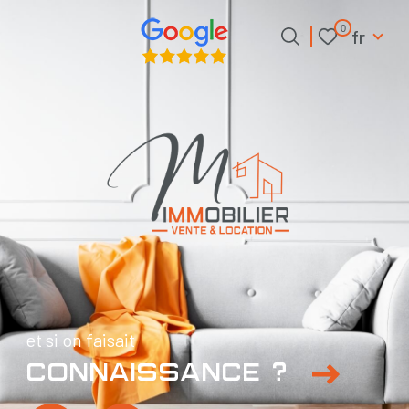
Langue
0
fr
Langue
0
fr
Accueil
et si on faisait
connaissance ?